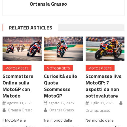
Ortensia Grasso
RELATED ARTICLES
MOTOGP BETS
MOTOGP BETS
MOTOGP BETS
Scommettere
Curiosità sulle
Scommesse live
Online sulla
Quote
MotoGP: 7
MotoGP con
Scommesse
aspetti da non
Metodo
MotoGP
sottovalutare
agosto 30, 2025
agosto 12, 2025
luglio 31, 2025
Ortensia Grasso
Ortensia Grasso
Ortensia Grasso
Il MotoGP e le
Nel mondo delle
Nel mondo delle