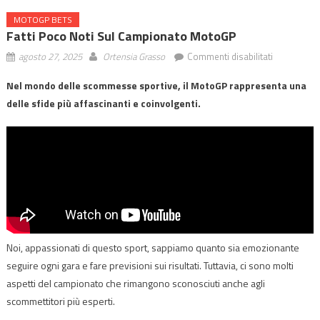
MOTOGP BETS
Fatti Poco Noti Sul Campionato MotoGP
su
agosto 27, 2025
Ortensia Grasso
Commenti disabilitati
Fatti
Nel mondo delle scommesse sportive, il MotoGP rappresenta una
Poco
delle sfide più affascinanti e coinvolgenti.
Noti
sul
Campionat
MotoGP
Noi, appassionati di questo sport, sappiamo quanto sia emozionante
seguire ogni gara e fare previsioni sui risultati. Tuttavia, ci sono molti
aspetti del campionato che rimangono sconosciuti anche agli
scommettitori più esperti.