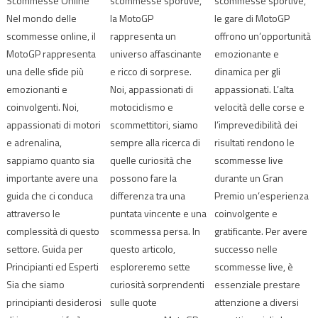
Scommesse Online
scommesse sportive,
scommesse sportive,
Nel mondo delle
la MotoGP
le gare di MotoGP
scommesse online, il
rappresenta un
offrono un’opportunità
MotoGP rappresenta
universo affascinante
emozionante e
una delle sfide più
e ricco di sorprese.
dinamica per gli
emozionanti e
Noi, appassionati di
appassionati. L’alta
coinvolgenti. Noi,
motociclismo e
velocità delle corse e
appassionati di motori
scommettitori, siamo
l’imprevedibilità dei
e adrenalina,
sempre alla ricerca di
risultati rendono le
sappiamo quanto sia
quelle curiosità che
scommesse live
importante avere una
possono fare la
durante un Gran
guida che ci conduca
differenza tra una
Premio un’esperienza
attraverso le
puntata vincente e una
coinvolgente e
complessità di questo
scommessa persa. In
gratificante. Per avere
settore. Guida per
questo articolo,
successo nelle
Principianti ed Esperti
esploreremo sette
scommesse live, è
Sia che siamo
curiosità sorprendenti
essenziale prestare
principianti desiderosi
sulle quote
attenzione a diversi