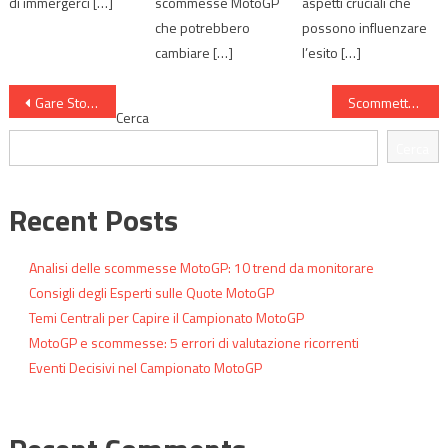
di immergerci […]
scommesse MotoGP
aspetti cruciali che
che potrebbero
possono influenzare
cambiare […]
l’esito […]
Navigazione
Gare Storiche MotoGP da Conoscere
Scommettere Online sulla MotoGP con Metodo
Cerca
articoli
Cerca
Recent Posts
Analisi delle scommesse MotoGP: 10 trend da monitorare
Consigli degli Esperti sulle Quote MotoGP
Temi Centrali per Capire il Campionato MotoGP
MotoGP e scommesse: 5 errori di valutazione ricorrenti
Eventi Decisivi nel Campionato MotoGP