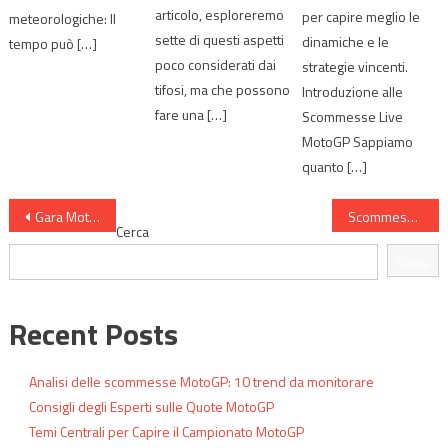
articolo, esploreremo
per capire meglio le
meteorologiche: Il
sette di questi aspetti
dinamiche e le
tempo può […]
poco considerati dai
strategie vincenti.
tifosi, ma che possono
Introduzione alle
fare una […]
Scommesse Live
MotoGP Sappiamo
quanto […]
Navigazione
Gara MotoGP: Strategie per Scommettere con Metodo
Scommesse MotoGP: 6 errori comuni secondo gli appassionati
Cerca
articoli
Cerca
Recent Posts
Analisi delle scommesse MotoGP: 10 trend da monitorare
Consigli degli Esperti sulle Quote MotoGP
Temi Centrali per Capire il Campionato MotoGP