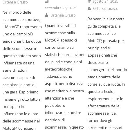
agosto 24, 2025
Ortensia Grasso
settembre 26, 2025
Ortensia Grasso
Nel mondo delle
Ortensia Grasso
Benvenuti alla nostra
scommesse sportive,
Quando si tratta di
guida completa alle
il MotoGP rappresenta
scommesse sulla
scommesse live
uno dei campi più
MotoGP, spesso ci
MotoGP, pensata per
emozionanti. Le quote
concentriamo su
principianti e
delle scommesse in
statistiche, prestazioni
appassionati che
questo contesto sono
dei piloti e condizioni
desiderano
influenzate da una
meteorologiche.
immergersi nel mondo
serie di fattori,
Tuttavia, ci sono
emozionante delle
ciascuno capace di
aspetti meno discussi
corse su due ruote. In
cambiare le sorti di
che meritano la nostra
questo articolo,
una gara. Esploriamo
attenzione e che
esploreremo tutte le
insieme gli otto fattori
potrebbero
sfaccettature delle
principali che
influenzare le nostre
scommesse live,
influenzano le quote
decisioni di
fornendovi gli
delle scommesse nel
scommessa. In questo
strumenti necessari
MotoGP: Condizioni