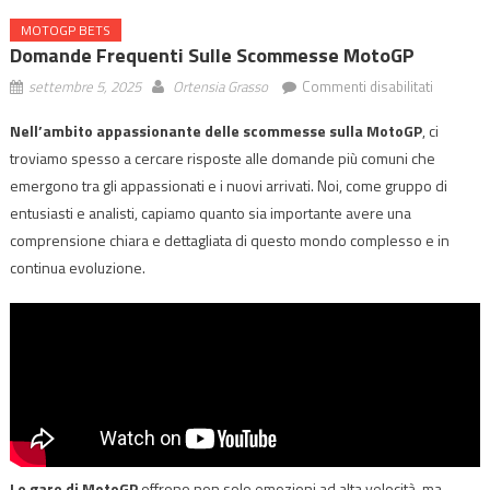
MOTOGP BETS
Domande Frequenti Sulle Scommesse MotoGP
su
settembre 5, 2025
Ortensia Grasso
Commenti disabilitati
Domand
Nell’ambito appassionante delle scommesse sulla MotoGP
, ci
Frequent
troviamo spesso a cercare risposte alle domande più comuni che
sulle
Scomme
emergono tra gli appassionati e i nuovi arrivati. Noi, come gruppo di
MotoGP
entusiasti e analisti, capiamo quanto sia importante avere una
comprensione chiara e dettagliata di questo mondo complesso e in
continua evoluzione.
Le gare di MotoGP
offrono non solo emozioni ad alta velocità, ma