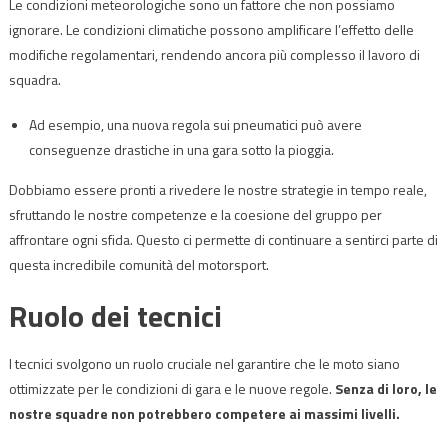
Le condizioni meteorologiche sono un fattore che non possiamo
ignorare. Le condizioni climatiche possono amplificare l’effetto delle
modifiche regolamentari, rendendo ancora più complesso il lavoro di
squadra.
Ad esempio, una nuova regola sui pneumatici può avere
conseguenze drastiche in una gara sotto la pioggia.
Dobbiamo essere pronti a rivedere le nostre strategie in tempo reale,
sfruttando le nostre competenze e la coesione del gruppo per
affrontare ogni sfida. Questo ci permette di continuare a sentirci parte di
questa incredibile comunità del motorsport.
Ruolo dei tecnici
I tecnici svolgono un ruolo cruciale nel garantire che le moto siano
ottimizzate per le condizioni di gara e le nuove regole.
Senza di loro, le
nostre squadre non potrebbero competere ai massimi livelli.