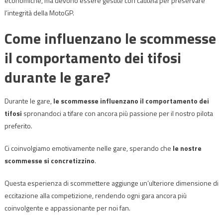
economiche, ma devono essere gestite con cautela per preservare
l’integrità della MotoGP.
Come influenzano le scommesse
il comportamento dei tifosi
durante le gare?
Durante le gare,
le scommesse influenzano il comportamento dei
tifosi
spronandoci a tifare con ancora più passione per il nostro pilota
preferito.
Ci coinvolgiamo emotivamente nelle gare, sperando che
le nostre
scommesse si concretizzino
.
Questa esperienza di scommettere aggiunge un’ulteriore dimensione di
eccitazione alla competizione, rendendo ogni gara ancora più
coinvolgente e appassionante per noi fan.