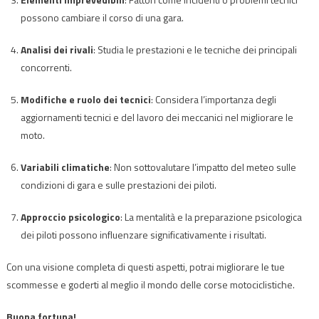
possono cambiare il corso di una gara.
Analisi dei rivali
: Studia le prestazioni e le tecniche dei principali
concorrenti.
Modifiche e ruolo dei tecnici
: Considera l’importanza degli
aggiornamenti tecnici e del lavoro dei meccanici nel migliorare le
moto.
Variabili climatiche
: Non sottovalutare l’impatto del meteo sulle
condizioni di gara e sulle prestazioni dei piloti.
Approccio psicologico
: La mentalità e la preparazione psicologica
dei piloti possono influenzare significativamente i risultati.
Con una visione completa di questi aspetti, potrai migliorare le tue
scommesse e goderti al meglio il mondo delle corse motociclistiche.
Buona fortuna!