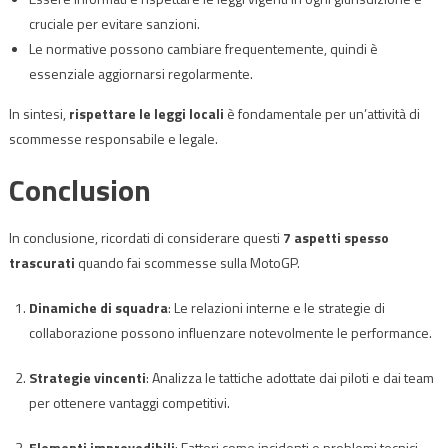
cruciale per evitare sanzioni.
Le normative possono cambiare frequentemente, quindi è
essenziale aggiornarsi regolarmente.
In sintesi,
rispettare le leggi locali
è fondamentale per un’attività di
scommesse responsabile e legale.
Conclusion
In conclusione, ricordati di considerare questi
7 aspetti spesso
trascurati
quando fai scommesse sulla MotoGP.
Dinamiche di squadra
: Le relazioni interne e le strategie di
collaborazione possono influenzare notevolmente le performance.
Strategie vincenti
: Analizza le tattiche adottate dai piloti e dai team
per ottenere vantaggi competitivi.
Elementi imprevedibili
: Fattori come incidenti o problemi tecnici