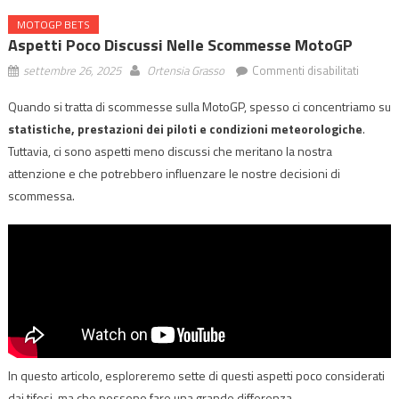
MOTOGP BETS
Aspetti Poco Discussi Nelle Scommesse MotoGP
su
settembre 26, 2025
Ortensia Grasso
Commenti disabilitati
Aspetti
Quando si tratta di scommesse sulla MotoGP, spesso ci concentriamo su
Poco
statistiche, prestazioni dei piloti e condizioni meteorologiche
.
Discuss
nelle
Tuttavia, ci sono aspetti meno discussi che meritano la nostra
Scomm
attenzione e che potrebbero influenzare le nostre decisioni di
MotoG
scommessa.
In questo articolo, esploreremo sette di questi aspetti poco considerati
dai tifosi, ma che possono fare una grande differenza.