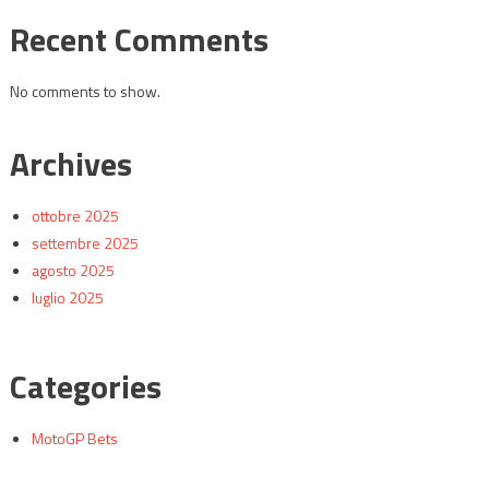
Recent Comments
No comments to show.
Archives
ottobre 2025
settembre 2025
agosto 2025
luglio 2025
Categories
MotoGP Bets