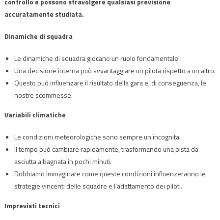
controllo e possono stravolgere qualsiasi previsione
accuratamente studiata.
Dinamiche di squadra
Le dinamiche di squadra giocano un ruolo fondamentale.
Una decisione interna può avvantaggiare un pilota rispetto a un altro.
Questo può influenzare il risultato della gara e, di conseguenza, le
nostre scommesse.
Variabili climatiche
Le condizioni meteorologiche sono sempre un’incognita.
Il tempo può cambiare rapidamente, trasformando una pista da
asciutta a bagnata in pochi minuti.
Dobbiamo immaginare come queste condizioni influenzeranno le
strategie vincenti delle squadre e l’adattamento dei piloti.
Imprevisti tecnici