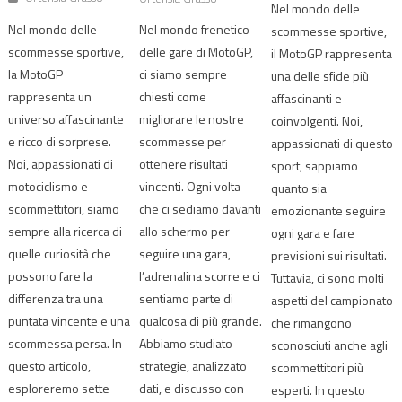
Nel mondo delle
Nel mondo delle
Nel mondo frenetico
scommesse sportive,
scommesse sportive,
delle gare di MotoGP,
il MotoGP rappresenta
la MotoGP
ci siamo sempre
una delle sfide più
rappresenta un
chiesti come
affascinanti e
universo affascinante
migliorare le nostre
coinvolgenti. Noi,
e ricco di sorprese.
scommesse per
appassionati di questo
Noi, appassionati di
ottenere risultati
sport, sappiamo
motociclismo e
vincenti. Ogni volta
quanto sia
scommettitori, siamo
che ci sediamo davanti
emozionante seguire
sempre alla ricerca di
allo schermo per
ogni gara e fare
quelle curiosità che
seguire una gara,
previsioni sui risultati.
possono fare la
l’adrenalina scorre e ci
Tuttavia, ci sono molti
differenza tra una
sentiamo parte di
aspetti del campionato
puntata vincente e una
qualcosa di più grande.
che rimangono
scommessa persa. In
Abbiamo studiato
sconosciuti anche agli
questo articolo,
strategie, analizzato
scommettitori più
esploreremo sette
dati, e discusso con
esperti. In questo