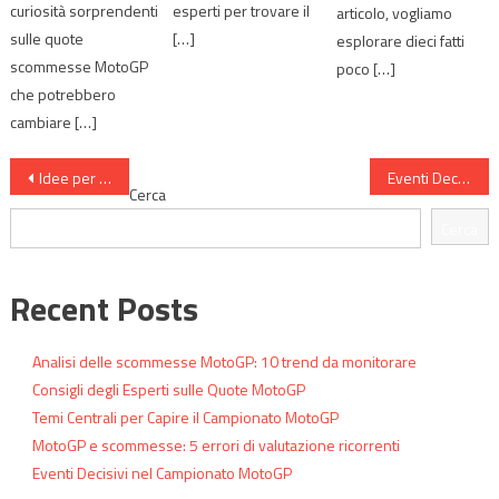
curiosità sorprendenti
esperti per trovare il
articolo, vogliamo
sulle quote
[…]
esplorare dieci fatti
scommesse MotoGP
poco […]
che potrebbero
cambiare […]
Navigazione
Idee per Approfondire le Scommesse MotoGP
Eventi Decisivi nel Campionato MotoGP
Cerca
articoli
Cerca
Recent Posts
Analisi delle scommesse MotoGP: 10 trend da monitorare
Consigli degli Esperti sulle Quote MotoGP
Temi Centrali per Capire il Campionato MotoGP
MotoGP e scommesse: 5 errori di valutazione ricorrenti
Eventi Decisivi nel Campionato MotoGP