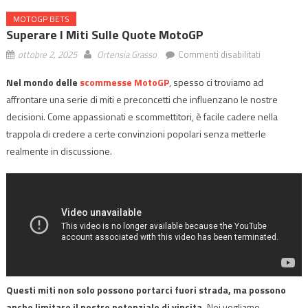
MOTOGP BETS
Superare I Miti Sulle Quote MotoGP
su
ottobre 2, 2025
Ortensia Grasso
Commenti disabilitati
Superare
Nel mondo delle
scommesse MotoGP
, spesso ci troviamo ad
i
affrontare una serie di miti e preconcetti che influenzano le nostre
Miti
sulle
decisioni. Come appassionati e scommettitori, è facile cadere nella
Quote
trappola di credere a certe convinzioni popolari senza metterle
MotoGP
realmente in discussione.
Questi miti non solo possono portarci fuori strada, ma possono
anche limitare il nostro potenziale di vincita.
Noi vogliamo