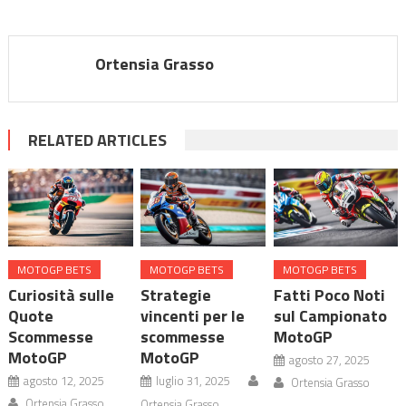
Ortensia Grasso
RELATED ARTICLES
MOTOGP BETS
MOTOGP BETS
MOTOGP BETS
Curiosità sulle
Strategie
Fatti Poco Noti
Quote
vincenti per le
sul Campionato
Scommesse
scommesse
MotoGP
MotoGP
MotoGP
agosto 27, 2025
agosto 12, 2025
luglio 31, 2025
Ortensia Grasso
Ortensia Grasso
Ortensia Grasso