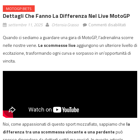
MOTOGP BETS
Dettagli Che Fanno La Differenza Nel Live MotoGP
su
settembre 11, 2025
Ortensia Grasso
Commenti disabilitati
Dettagli
Quando ci sediamo a guardare una gara di MotoGP, l’adrenalina scorre
che
nelle nostre vene.
Le scommesse live
aggiungono un ulteriore livello di
Fanno
la
eccitazione, trasformando ogni curva e sorpasso in un’opportunità di
Differe
vincita.
nel
Live
MotoG
Noi, come appassionati di questo sport mozzafiato, sappiamo che
la
differenza tra una scommessa vincente e una perdente
può
spesso dipendere da dettagli sottili ma cruciali. In questo articolo,