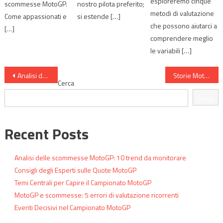
esploreremo cinque
scommesse MotoGP.
nostro pilota preferito;
metodi di valutazione
Come appassionati e
si estende […]
che possono aiutarci a
[…]
comprendere meglio
le variabili […]
Navigazione
Analisi delle migliori quote titolo MotoGP dell’anno
Storie MotoGP che Insegnano ai Scommettitori
Cerca
articoli
Cerca
Recent Posts
Analisi delle scommesse MotoGP: 10 trend da monitorare
Consigli degli Esperti sulle Quote MotoGP
Temi Centrali per Capire il Campionato MotoGP
MotoGP e scommesse: 5 errori di valutazione ricorrenti
Eventi Decisivi nel Campionato MotoGP