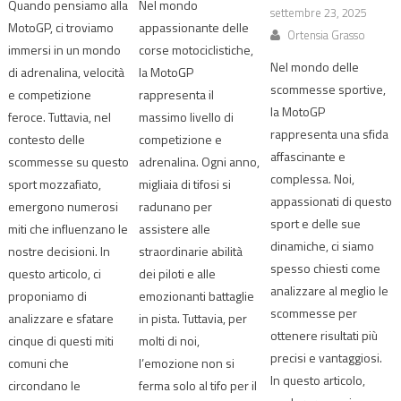
Quando pensiamo alla
Nel mondo
settembre 23, 2025
MotoGP, ci troviamo
appassionante delle
Ortensia Grasso
immersi in un mondo
corse motociclistiche,
Nel mondo delle
di adrenalina, velocità
la MotoGP
scommesse sportive,
e competizione
rappresenta il
la MotoGP
feroce. Tuttavia, nel
massimo livello di
rappresenta una sfida
contesto delle
competizione e
affascinante e
scommesse su questo
adrenalina. Ogni anno,
complessa. Noi,
sport mozzafiato,
migliaia di tifosi si
appassionati di questo
emergono numerosi
radunano per
sport e delle sue
miti che influenzano le
assistere alle
dinamiche, ci siamo
nostre decisioni. In
straordinarie abilità
spesso chiesti come
questo articolo, ci
dei piloti e alle
analizzare al meglio le
proponiamo di
emozionanti battaglie
scommesse per
analizzare e sfatare
in pista. Tuttavia, per
ottenere risultati più
cinque di questi miti
molti di noi,
precisi e vantaggiosi.
comuni che
l’emozione non si
In questo articolo,
circondano le
ferma solo al tifo per il