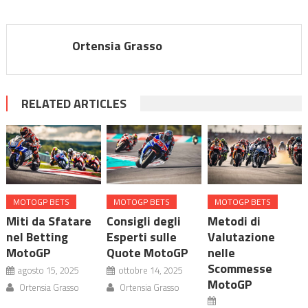
Ortensia Grasso
RELATED ARTICLES
MOTOGP BETS
MOTOGP BETS
MOTOGP BETS
Miti da Sfatare
Consigli degli
Metodi di
nel Betting
Esperti sulle
Valutazione
MotoGP
Quote MotoGP
nelle
Scommesse
agosto 15, 2025
ottobre 14, 2025
MotoGP
Ortensia Grasso
Ortensia Grasso